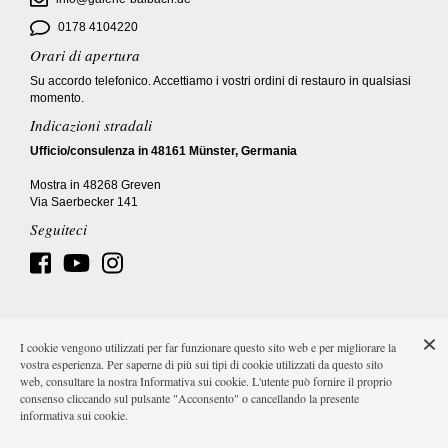
0178 4104220
Orari di apertura
Su accordo telefonico. Accettiamo i vostri ordini di restauro in qualsiasi
momento.
Indicazioni stradali
Ufficio/consulenza in 48161 Münster, Germania
Mostra in 48268 Greven
Via Saerbecker 141
Seguiteci
I cookie vengono utilizzati per far funzionare questo sito web e per migliorare la
Impronta
AGB
Protezione dei dati
Costi di spedizione
vostra esperienza. Per saperne di più sui tipi di cookie utilizzati da questo sito
web, consultare la nostra Informativa sui cookie. L'utente può fornire il proprio
consenso cliccando sul pulsante "Acconsento" o cancellando la presente
informativa sui cookie.