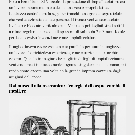
Fino a ben oltre il XIX secolo, la produzione di impiallacciatura era
un lavoro puramente manuale - e una vera e propria fatica.
L'attrezzo centrale era la sega per tronchi, una grande sega a telaio
che veniva azionata da due persone. Il tronco veniva scortecciato,
livellato e bloccato verticalmente. Venivano poi tagliati strati sottili
a ritmo regolare - i cosiddetti spessori, di solito da 2 a 3 mm. Ideale
per la successiva lavorazione come impiallacciatura.
Il taglio doveva essere esattamente parallelo per tutta la lunghezza:
un lavoro che richiedeva esperienza, concentrazione e un occhio
esperto. Quando immagino che migliaia di fogli di impiallacciatura
venivano creati in questo modo, ognuno singolarmente e a mano, mi
rendo conto ancora una volta della grande impresa compiuta dagli
artigiani dell'epoca.
Dai muscoli alla meccanica: l'energia dell'acqua cambia il
mestiere