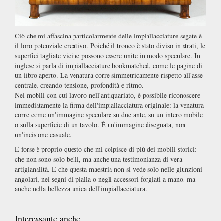
Ciò che mi affascina particolarmente delle impiallacciature segate è
il loro potenziale creativo. Poiché il tronco è stato diviso in strati, le
superfici tagliate vicine possono essere unite in modo speculare. In
inglese si parla di impiallacciature bookmatched, come le pagine di
un libro aperto. La venatura corre simmetricamente rispetto all'asse
centrale, creando tensione, profondità e ritmo.
Nei mobili con cui lavoro nell'antiquariato, è possibile riconoscere
immediatamente la firma dell'impiallacciatura originale: la venatura
corre come un'immagine speculare su due ante, su un intero mobile
o sulla superficie di un tavolo. È un'immagine disegnata, non
un'incisione casuale.
E forse è proprio questo che mi colpisce di più dei mobili storici:
che non sono solo belli, ma anche una testimonianza di vera
artigianalità. E che questa maestria non si vede solo nelle giunzioni
angolari, nei segni di pialla o negli accessori forgiati a mano, ma
anche nella bellezza unica dell'impiallacciatura.
Interessante anche