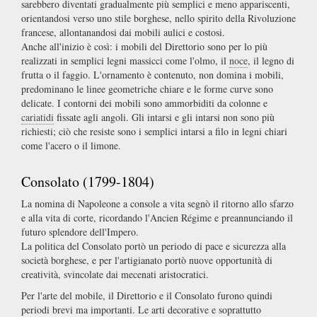
sarebbero diventati gradualmente più semplici e meno appariscenti,
orientandosi verso uno stile borghese, nello spirito della Rivoluzione
francese, allontanandosi dai mobili aulici e costosi.
Anche all'inizio è così: i mobili del Direttorio sono per lo più
realizzati in semplici legni massicci come l'olmo, il
noce
, il legno di
frutta o il faggio. L'ornamento è contenuto, non domina i mobili,
predominano le linee geometriche chiare e le forme curve sono
delicate. I contorni dei mobili sono ammorbiditi da colonne e
cariatidi
fissate agli angoli. Gli intarsi e gli intarsi non sono più
richiesti; ciò che resiste sono i semplici intarsi a filo in legni chiari
come l'acero o il limone.
Consolato (1799-1804)
La nomina di Napoleone a console a vita segnò il ritorno allo sfarzo
e alla vita di corte, ricordando l'Ancien Régime e preannunciando il
futuro splendore dell'Impero.
La politica del Consolato portò un periodo di pace e sicurezza alla
società borghese, e per l'artigianato portò nuove opportunità di
creatività, svincolate dai mecenati aristocratici.
Per l'arte del mobile, il Direttorio e il Consolato furono quindi
periodi brevi ma importanti. Le arti decorative e soprattutto