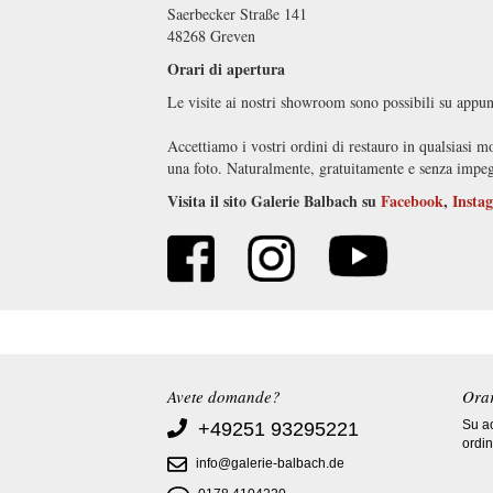
Saerbecker Straße 141
48268 Greven
Orari di apertura
Le visite ai nostri showroom sono possibili su appu
Accettiamo i vostri ordini di restauro in qualsiasi m
una foto. Naturalmente, gratuitamente e senza impe
Visita il sito Galerie Balbach su
Facebook
,
Insta
Avete domande?
Orar
Su ac
+49251 93295221
ordin
info@galerie-balbach.de