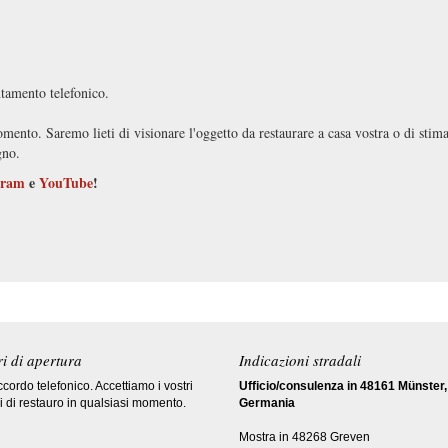
ntamento telefonico.
omento. Saremo lieti di visionare l'oggetto da restaurare a casa vostra o di stima
gno.
gram
e
YouTube
!
i di apertura
Indicazioni stradali
cordo telefonico. Accettiamo i vostri
Ufficio/consulenza in 48161 Münster,
i di restauro in qualsiasi momento.
Germania
Mostra in 48268 Greven