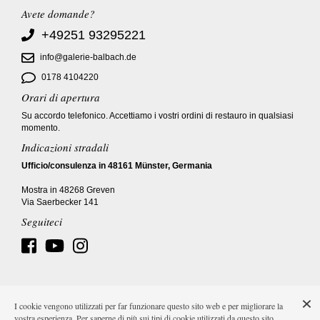
Avete domande?
+49251 93295221
info@galerie-balbach.de
0178 4104220
Orari di apertura
Su accordo telefonico. Accettiamo i vostri ordini di restauro in qualsiasi
momento.
Indicazioni stradali
Ufficio/consulenza in 48161 Münster, Germania
Mostra in 48268 Greven
Via Saerbecker 141
Seguiteci
I cookie vengono utilizzati per far funzionare questo sito web e per migliorare la
Impronta
AGB
Protezione dei dati
Costi di spedizione
vostra esperienza. Per saperne di più sui tipi di cookie utilizzati da questo sito