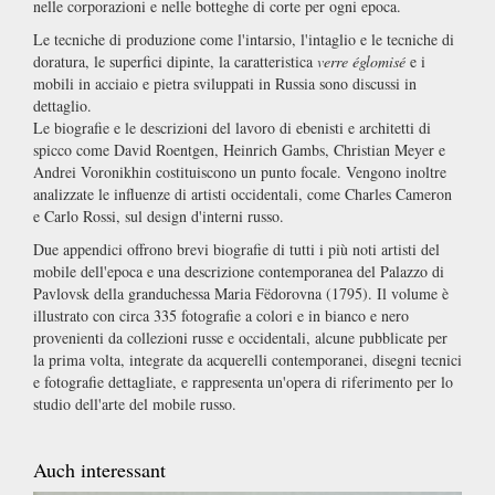
nelle corporazioni e nelle botteghe di corte per ogni epoca.
Le tecniche di produzione come l'intarsio, l'intaglio e le tecniche di
doratura, le superfici dipinte, la caratteristica
verre églomisé
e i
mobili in acciaio e pietra sviluppati in Russia sono discussi in
dettaglio.
Le biografie e le descrizioni del lavoro di ebenisti e architetti di
spicco come David Roentgen, Heinrich Gambs, Christian Meyer e
Andrei Voronikhin costituiscono un punto focale. Vengono inoltre
analizzate le influenze di artisti occidentali, come Charles Cameron
e Carlo Rossi, sul design d'interni russo.
Due appendici offrono brevi biografie di tutti i più noti artisti del
mobile dell'epoca e una descrizione contemporanea del Palazzo di
Pavlovsk della granduchessa Maria Fëdorovna (1795). Il volume è
illustrato con circa 335 fotografie a colori e in bianco e nero
provenienti da collezioni russe e occidentali, alcune pubblicate per
la prima volta, integrate da acquerelli contemporanei, disegni tecnici
e fotografie dettagliate, e rappresenta un'opera di riferimento per lo
studio dell'arte del mobile russo.
Auch interessant