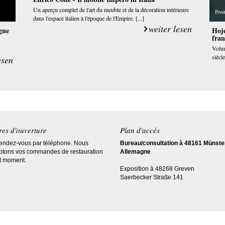
Un aperçu complet de l'art du meuble et de la décoration intérieure
dans l'espace italien à l'époque de l'Empire. [...]
weiter lesen
gne
Hoje
fran
Volum
siècl
esen
es d'ouverture
Plan d'accès
rendez-vous par téléphone. Nous
Bureau/consultation à 48161 Münste
ptons vos commandes de restauration
Allemagne
ut moment.
Exposition à 48268 Greven
Saerbecker Straße 141