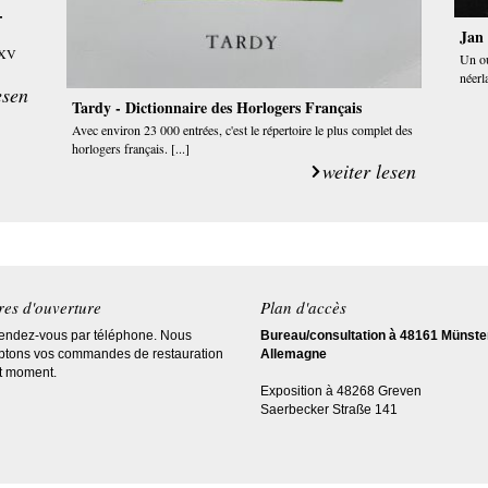
-
Jan
s XV
Un ou
néerl
esen
Tardy - Dictionnaire des Horlogers Français
Avec environ 23 000 entrées, c'est le répertoire le plus complet des
horlogers français. [...]
weiter lesen
es d'ouverture
Plan d'accès
rendez-vous par téléphone. Nous
Bureau/consultation à 48161 Münste
ptons vos commandes de restauration
Allemagne
ut moment.
Exposition à 48268 Greven
Saerbecker Straße 141