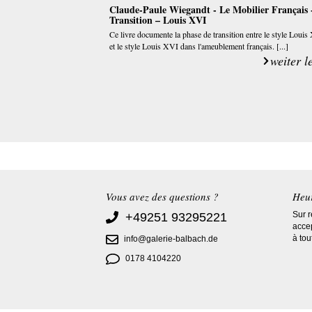
Claude-Paule Wiegandt - Le Mobilier Français 
Transition – Louis XVI
Ce livre documente la phase de transition entre le style Loui
et le style Louis XVI dans l'ameublement français. [...]
weiter l
Vous avez des questions ?
Heur
Sur 
+49251 93295221
acce
à to
info@galerie-balbach.de
0178 4104220