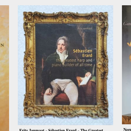
Negr
Frits Janmaat - Sébastien Erard - The Greatest