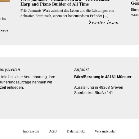
Ges
Harp and Piano Builder of All Time
Illus
Frits Janmaats Werk zeichnet das Leben und die Leistungen von
Wasse
Sébastien Erard nach, einem der bedeutendsten Erfinder [...]
r im
weiter lesen
esen
ungszeiten
Anfahrt
telefonischer Vereinbarung. Ihre
Büro/Beratung in 48161 Münster
aurierungsaufträge nehmen wir
zeit entgegen.
Ausstellung in 48268 Greven
Saerbecker Straße 141
Impressum
AGB
Datenschutz
Versandkosten