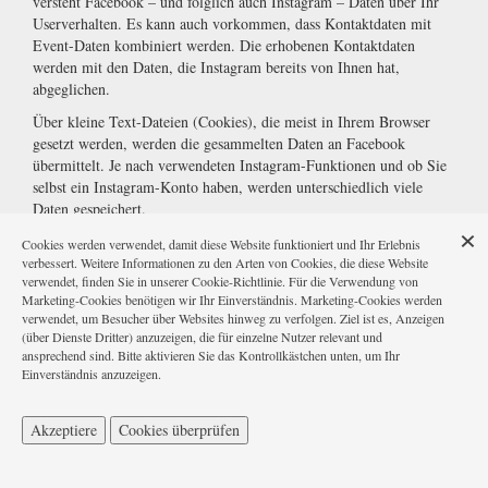
versteht Facebook – und folglich auch Instagram – Daten über Ihr
Userverhalten. Es kann auch vorkommen, dass Kontaktdaten mit
Event-Daten kombiniert werden. Die erhobenen Kontaktdaten
werden mit den Daten, die Instagram bereits von Ihnen hat,
abgeglichen.
Über kleine Text-Dateien (Cookies), die meist in Ihrem Browser
gesetzt werden, werden die gesammelten Daten an Facebook
übermittelt. Je nach verwendeten Instagram-Funktionen und ob Sie
selbst ein Instagram-Konto haben, werden unterschiedlich viele
Daten gespeichert.
Wir gehen davon aus, dass bei Instagram die Datenverarbeitung
Cookies werden verwendet, damit diese Website funktioniert und Ihr Erlebnis
gleich funktioniert wie bei Facebook. Das bedeutet: wenn Sie ein
verbessert. Weitere Informationen zu den Arten von Cookies, die diese Website
verwendet, finden Sie in unserer Cookie-Richtlinie. Für die Verwendung von
Instagram-Konto haben oder
www.instagram.com
besucht haben,
Marketing-Cookies benötigen wir Ihr Einverständnis. Marketing-Cookies werden
hat Instagram zumindest ein Cookie gesetzt. Wenn das der Fall ist,
verwendet, um Besucher über Websites hinweg zu verfolgen. Ziel ist es, Anzeigen
sendet Ihr Browser über das Cookie Infos an Instagram, sobald Sie
(über Dienste Dritter) anzuzeigen, die für einzelne Nutzer relevant und
mit einer Instagram-Funktion in Berührung kommen. Spätestens
ansprechend sind. Bitte aktivieren Sie das Kontrollkästchen unten, um Ihr
nach 90 Tagen (nach Abgleichung) werden diese Daten wieder
Einverständnis anzuzeigen.
gelöscht bzw. anonymisiert. Obwohl wir uns intensiv mit der
Datenverarbeitung von Instagram beschäftigt haben, können wir
Akzeptiere
Cookies überprüfen
nicht ganz genau sagen, welche Daten Instagram exakt sammelt und
speichert.