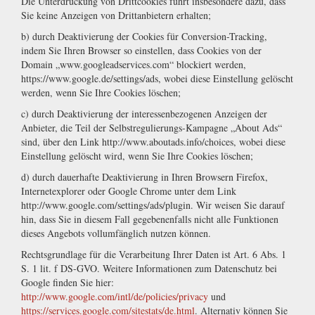
Die Unterdrückung von Drittcookies führt insbesondere dazu, dass
Sie keine Anzeigen von Drittanbietern erhalten;
b) durch Deaktivierung der Cookies für Conversion-Tracking,
indem Sie Ihren Browser so einstellen, dass Cookies von der
Domain „www.googleadservices.com“ blockiert werden,
https://www.google.de/settings/ads, wobei diese Einstellung gelöscht
werden, wenn Sie Ihre Cookies löschen;
c) durch Deaktivierung der interessenbezogenen Anzeigen der
Anbieter, die Teil der Selbstregulierungs-Kampagne „About Ads“
sind, über den Link http://www.aboutads.info/choices, wobei diese
Einstellung gelöscht wird, wenn Sie Ihre Cookies löschen;
d) durch dauerhafte Deaktivierung in Ihren Browsern Firefox,
Internetexplorer oder Google Chrome unter dem Link
http://www.google.com/settings/ads/plugin. Wir weisen Sie darauf
hin, dass Sie in diesem Fall gegebenenfalls nicht alle Funktionen
dieses Angebots vollumfänglich nutzen können.
Rechtsgrundlage für die Verarbeitung Ihrer Daten ist Art. 6 Abs. 1
S. 1 lit. f DS-GVO. Weitere Informationen zum Datenschutz bei
Google finden Sie hier:
http://www.google.com/intl/de/policies/privacy
und
https://services.google.com/sitestats/de.html
. Alternativ können Sie