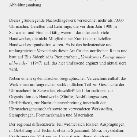
Abbildungsanhang
Dieses grundlegende Nachschlagewerk verzeichnet mehr als 7.000
Uhrmacher, Gesellen und Lehrlinge, die vor dem Jahr 1900 in
Schweden und Finnland tätig waren – darunter auch viele
Handwerker, die nicht Mitglied einer Zunft oder offiziellen
Handwerkerorganisation waren. Es ist das bedeutendste und
umfangreichste Verzeichnis dieser Art für den nordischen Raum und
baut auf Elis Sidenbladhs Pionierarbeit
„Urmakares i Sverige under
äldre tider“
(1947) auf, das hier umfassend ergänzt und aktualisiert
wird.
Neben einem systematischen biographischen Verzeichnis enthält das
Werk einen umfangreichen sachkundlichen Teil zur Geschichte der
Uhrmacherei in Schweden, einschließlich Informationen zur
Organisation des Handwerks (Zünfte, Ausbildungswesen,
Uhrfabriken), zur Nachrichtenverbreitung innerhalb der
Uhrmachergemeinschaft sowie zu verwendeten Werkstoffen,
Stempelungen, Formmerkmalen und Materialien.
Der regional differenzierte Teil widmet sich lokalen Ausprägungen
in Gestaltung und Technik, etwa in Stjärnsund, Mora, Fryksdalsur,
Eskilstuna oder Västsverige. Ergänzt wird dieser durch ein