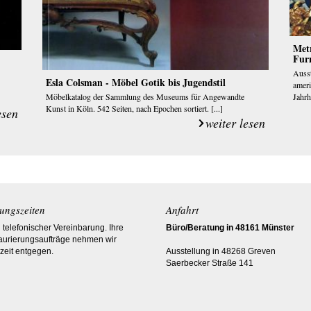
Met
Fur
Ausst
Esla Colsman - Möbel Gotik bis Jugendstil
amer
Jahrh
Möbelkatalog der Sammlung des Museums für Angewandte
Kunst in Köln. 542 Seiten, nach Epochen sortiert. [...]
esen
weiter lesen
ungszeiten
Anfahrt
telefonischer Vereinbarung. Ihre
Büro/Beratung in 48161 Münster
aurierungsaufträge nehmen wir
zeit entgegen.
Ausstellung in 48268 Greven
Saerbecker Straße 141