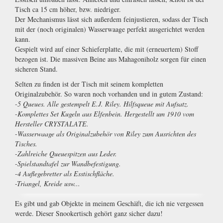
Tisch ca 15 cm höher, bzw. niedriger.
Der Mechanismus lässt sich außerdem feinjustieren, sodass der Tisch
mit der (noch originalen) Wasserwaage perfekt ausgerichtet werden
kann.
Gespielt wird auf einer Schieferplatte, die mit (erneuertem) Stoff
bezogen ist. Die massiven Beine aus Mahagoniholz sorgen für einen
sicheren Stand.
Selten zu finden ist der Tisch mit seinem kompletten
Originalzubehör. So waren noch vorhanden und in gutem Zustand:
-5 Queues. Alle gestempelt E.J. Riley. Hilfsqueue mit Aufsatz.
-Komplettes Set Kugeln aus Elfenbein. Hergestellt um 1910 vom
Hersteller CRYSTALATE.
-Wasserwaage als Originalzubehör von Riley zum Ausrichten des
Tisches.
-Zahlreiche Queuespitzen aus Leder.
-Spielstandtafel zur Wandbefestigung.
-4 Auflegebretter als Esstischfläche.
-Triangel, Kreide usw...
Es gibt und gab Objekte in meinem Geschäft, die ich nie vergessen
werde. Dieser Snookertisch gehört ganz sicher dazu!