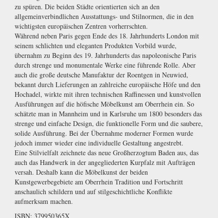
zu spüren. Die beiden Städte orientierten sich an den
allgemeinverbindlichen Ausstattungs- und Stilnormen, die in den
wichtigsten europäischen Zentren vorherrschten.
Während neben Paris gegen Ende des 18. Jahrhunderts London mit
seinem schlichten und eleganten Produkten Vorbild wurde,
übernahm zu Beginn des 19. Jahrhunderts das napoleonische Paris
durch strenge und monumentale Werke eine führende Rolle. Aber
auch die große deutsche Manufaktur der Roentgen in Neuwied,
bekannt durch Lieferungen an zahlreiche europäische Höfe und den
Hochadel, wirkte mit ihren technischen Raffinessen und kunstvollen
Ausführungen auf die höfische Möbelkunst am Oberrhein ein. So
schätzte man in Mannheim und in Karlsruhe um 1800 besonders das
strenge und einfache Design, die funktionelle Form und die saubere,
solide Ausführung. Bei der Übernahme moderner Formen wurde
jedoch immer wieder eine individuelle Gestaltung angestrebt.
Eine Stilvielfalt zeichnete das neue Großherzogtum Baden aus, das
auch das Handwerk in der angegliederten Kurpfalz mit Aufträgen
versah. Deshalb kann die Möbelkunst der beiden
Kunstgewerbegebiete am Oberrhein Tradition und Fortschritt
anschaulich schildern und auf stilgeschichtliche Konflikte
aufmerksam machen.
ISBN: 379950365X