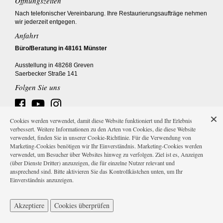
Öffnungszeiten
Nach telefonischer Vereinbarung. Ihre Restaurierungsaufträge nehmen
wir jederzeit entgegen.
Anfahrt
Büro/Beratung in 48161 Münster
Ausstellung in 48268 Greven
Saerbecker Straße 141
Folgen Sie uns
Cookies werden verwendet, damit diese Website funktioniert und Ihr Erlebnis
verbessert. Weitere Informationen zu den Arten von Cookies, die diese Website
verwendet, finden Sie in unserer Cookie-Richtlinie. Für die Verwendung von
Marketing-Cookies benötigen wir Ihr Einverständnis. Marketing-Cookies werden
Impressum
AGB
Datenschutz
Versandkosten
verwendet, um Besucher über Websites hinweg zu verfolgen. Ziel ist es, Anzeigen
(über Dienste Dritter) anzuzeigen, die für einzelne Nutzer relevant und
ansprechend sind. Bitte aktivieren Sie das Kontrollkästchen unten, um Ihr
Einverständnis anzuzeigen.
Akzeptiere
Cookies überprüfen