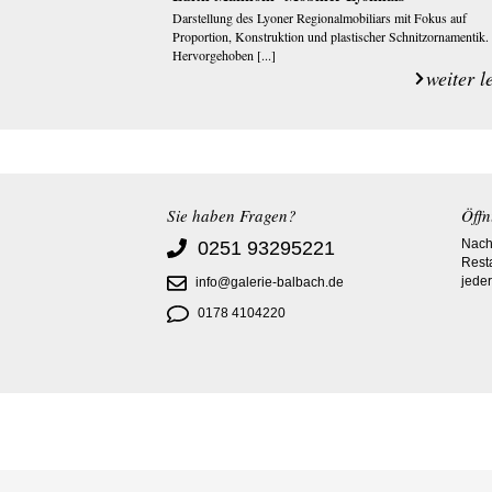
Darstellung des Lyoner Regionalmobiliars mit Fokus auf
Proportion, Konstruktion und plastischer Schnitzornamentik.
Hervorgehoben [...]
weiter l
Sie haben Fragen?
Öffn
Nach 
0251 93295221
Rest
jeder
info@galerie-balbach.de
0178 4104220