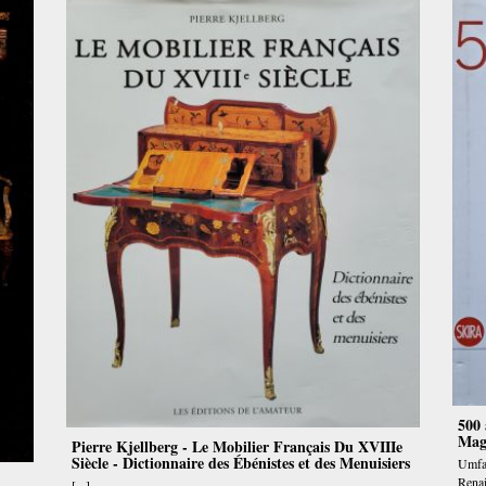
500 
Magn
Pierre Kjellberg - Le Mobilier Français Du XVIIIe
Siècle - Dictionnaire des Ébénistes et des Menuisiers
Umfas
Renai
[...]