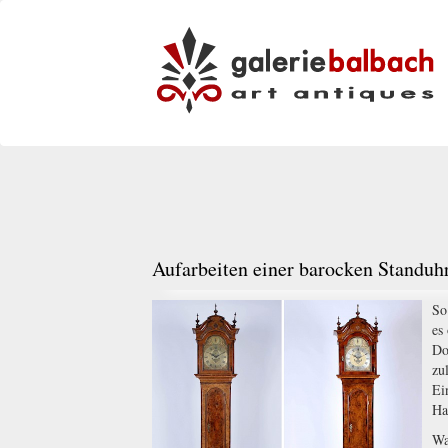
Aufarbeiten einer barocken Standuh
So
es
Do
zu
Ei
Ha
Wa