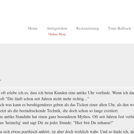
Home
Antiquitäten
Restaurierung
Timo Balbach
Online Shop
r
 oft erlebe ich es, dass ich beim Kunden eine antike Uhr vorfinde. Wenn ich dan
 oft "Die läuft schon seit Jahren nicht mehr richtig..."
ch was kann es beruhigenderes geben als das Ticken einer alten Uhr, als den 
letzt als die beeindruckende Technik, die doch schon so lange existiert.
ne antike Standuhr hat einen ganz besonderen Mythos. Oft seit Jahren fest verb
us 'heimelig' und sagt Dir zu jeder Stunde: "Hier bist Du zuhause!"
s sich etwas poethisch anhört, ist aber doch wirklich wahr. Und so finde ich, d