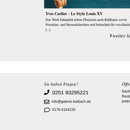
Yves Carlier - Le Style Louis XV
Das Werk behandelt neben Ebenisten auch Bildhauer sowie
Porzellan- und Bronzekünstlern und beleuchtet die verschied
[...]
weiter l
Sie haben Fragen?
Öffn
Nach 
0251 93295221
Rest
jeder
info@galerie-balbach.de
0178 4104220