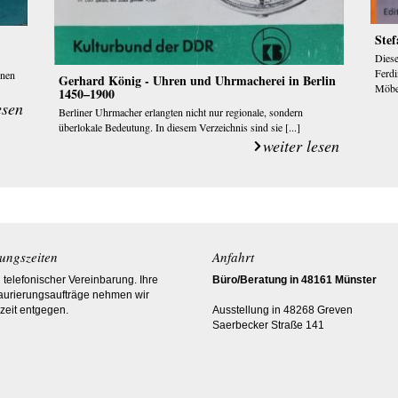
Stef
Diese
Ferd
enen
Gerhard König - Uhren und Uhrmacherei in Berlin
Möbel
1450–1900
esen
Berliner Uhrmacher erlangten nicht nur regionale, sondern
überlokale Bedeutung. In diesem Verzeichnis sind sie [...]
weiter lesen
ungszeiten
Anfahrt
telefonischer Vereinbarung. Ihre
Büro/Beratung in 48161 Münster
aurierungsaufträge nehmen wir
zeit entgegen.
Ausstellung in 48268 Greven
Saerbecker Straße 141