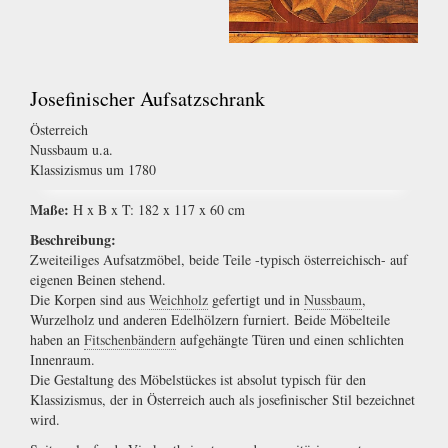
Josefinischer Aufsatzschrank
Österreich
Nussbaum u.a.
Klassizismus um 1780
Maße:
H x B x T: 182 x 117 x 60 cm
Beschreibung:
Zweiteiliges Aufsatzmöbel, beide Teile -typisch österreichisch- auf
eigenen Beinen stehend.
Die Korpen sind aus
Weichholz
gefertigt und in
Nussbaum
,
Wurzelholz und anderen Edelhölzern furniert. Beide Möbelteile
haben an
Fitschenbändern
aufgehängte Türen und einen schlichten
Innenraum.
Die Gestaltung des Möbelstückes ist absolut typisch für den
Klassizismus, der in Österreich auch als josefinischer Stil bezeichnet
wird.