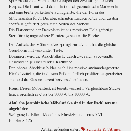
Spitz zulaufende Vierkantbeine tragen den zweitürigen unteren
Korpus. Die Front wird dominiert durch geometrische
Marketerien
und eine breite
parkettierte
Schlagleiste
, die der Form des
Mittelrisaliten
folgt. Die abgeschrägten
Lisenen
leiten über zu den
ebenfalls gefeldert gestalteten Seiten des Möbels.
Die Plattenrand der Deckplatte ist aus massivem Holz gefertigt.
Sternförmig angeordnete Furniere gestalten die Fläche.
Der Aufsatz des Möbelstückes springt zurück und hat die gleiche
Grundform mit verkürzter Tiefe.
Dominiert wird die Ansichtsfläche durch zwei sich zugewandte
Gesichter in je einer runden Kartusche.
Den oberen Abschluss bilden auch hier massive aneinandergesetzte
Hirnholzstücke, die in diesem Falle mehrfach profiliert ausgearbeitet
sind und das
Gesims
dezent hervorstehen lassen.
Preis:
Dieses Möbelstück ist bereits verkauft. Vergleichbare Stücke
liegen preislich in etwa bei 8000,-€ bis 10000,-€.
Ähnliche josephinische Möbelstücke sind in der Fachliteratur
abgebildet:
Wolfgang L. Eller - Möbel des Klassizismus. Louis XVI und
Empire S.176
Artikel gefunden unter:
Schränke & Vitrinen