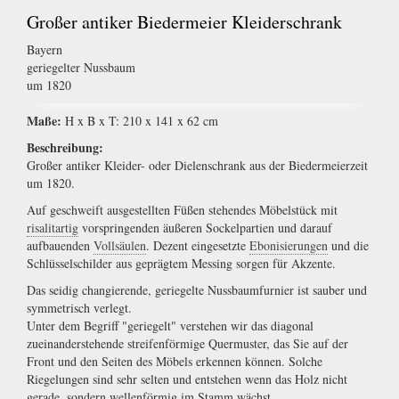
Großer antiker Biedermeier Kleiderschrank
Bayern
geriegelter Nussbaum
um 1820
Maße:
H x B x T: 210 x 141 x 62 cm
Beschreibung:
Großer antiker Kleider- oder Dielenschrank aus der Biedermeierzeit
um 1820.
Auf geschweift ausgestellten Füßen stehendes Möbelstück mit
risalitartig
vorspringenden äußeren Sockelpartien und darauf
aufbauenden
Vollsäulen
. Dezent eingesetzte
Ebonisierungen
und die
Schlüsselschilder aus geprägtem Messing sorgen für Akzente.
Das seidig changierende, geriegelte Nussbaumfurnier ist sauber und
symmetrisch verlegt.
Unter dem Begriff "geriegelt" verstehen wir das diagonal
zueinanderstehende streifenförmige Quermuster, das Sie auf der
Front und den Seiten des Möbels erkennen können. Solche
Riegelungen sind sehr selten und entstehen wenn das Holz nicht
gerade, sondern wellenförmig im Stamm wächst.