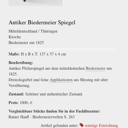
Antiker Biedermeier Spiegel
Mitteldeutschland / Thüringen
Kirsche
Biedermeier um 1825
Maße:
H x B x T: 137 x 57 x 4 cm
Beschreibung:
Antiker Pfeilerspiegel aus dem mitteldeutschen
Biedermeier
um
1825.
Dreiecksgiebel und feine
Applikationen
aus Messing mit alter
Versilberung.
Zustand:
Schöner und authentischer Zustand.
Preis:
1000,-€
Vergleichbare Stücke finden Sie in der Fachliteratur:
Rainer Haaff - Biedermeierwelten S. 263
Artikel gefunden unter:
sonstige Einrichtung