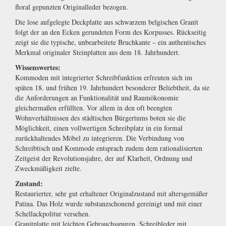
floral gepunzten Originalleder bezogen.
Die lose aufgelegte Deckplatte aus schwarzem belgischen Granit
folgt der an den Ecken gerundeten Form des Korpusses. Rückseitig
zeigt sie die typische, unbearbeitete Bruchkante – ein authentisches
Merkmal originaler Steinplatten aus dem 18. Jahrhundert.
Wissenswertes:
Kommoden mit integrierter Schreibfunktion erfreuten sich im
späten 18. und frühen 19. Jahrhundert besonderer Beliebtheit, da sie
die Anforderungen an Funktionalität und Raumökonomie
gleichermaßen erfüllten. Vor allem in den oft beengten
Wohnverhältnissen des städtischen Bürgertums boten sie die
Möglichkeit, einen vollwertigen Schreibplatz in ein formal
zurückhaltendes Möbel zu integrieren. Die Verbindung von
Schreibtisch und Kommode entsprach zudem dem rationalisierten
Zeitgeist der Revolutionsjahre, der auf Klarheit, Ordnung und
Zweckmäßigkeit zielte.
Zustand:
Restaurierter, sehr gut erhaltener Originalzustand mit altersgemäßer
Patina. Das Holz wurde substanzschonend gereinigt und mit einer
Schellackpolitur versehen.
Granitplatte mit leichten Gebrauchsspuren. Schreibleder mit