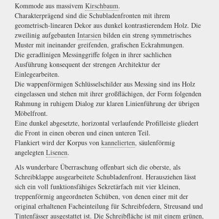
Kommode aus massivem
Kirschbaum
.
Charakterprägend sind die Schubladenfronten mit ihrem
geometrisch-linearen Dekor aus dunkel kontrastierendem Holz. Die
zweilinig aufgebauten
Intarsien
bilden ein streng symmetrisches
Muster mit ineinander greifenden, grafischen Eckrahmungen.
Die geradlinigen Messinggriffe folgen in ihrer sachlichen
Ausführung konsequent der strengen Architektur der
Einlegearbeiten.
Die wappenförmigen Schlüsselschilder aus Messing sind ins Holz
eingelassen und stehen mit ihrer großflächigen, der Form folgenden
Rahmung in ruhigem Dialog zur klaren Linienführung der übrigen
Möbelfront.
Eine dunkel abgesetzte, horizontal verlaufende Profilleiste gliedert
die Front in einen oberen und einen unteren Teil.
Flankiert wird der Korpus von
kannelierten
, säulenförmig
angelegten
Lisenen
.
Als wunderbare Überraschung offenbart sich die oberste, als
Schreibklappe ausgearbeitete Schubladenfront. Herausziehen lässt
sich ein voll funktionsfähiges Sekretärfach mit vier kleinen,
treppenförmig angeordneten Schüben, von denen einer mit der
original erhaltenen Facheinteilung für Schreibfedern, Streusand und
Tintenfässer ausgestattet ist. Die Schreibfläche ist mit einem grünen,