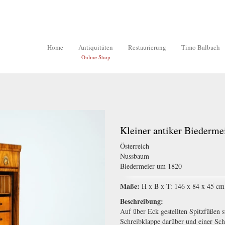
Home
Antiquitäten
Restaurierung
Timo Balbach
Online Shop
Kleiner antiker Biederme
Österreich
Nussbaum
Biedermeier um 1820
Maße:
H x B x T: 146 x 84 x 45 cm
Beschreibung:
Auf über Eck gestellten Spitzfüßen 
Schreibklappe darüber und einer Sc