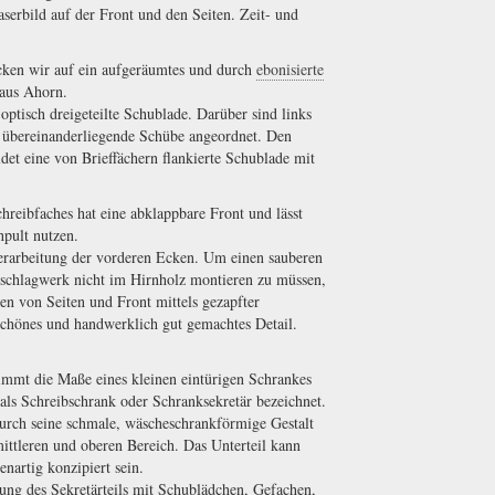
erbild auf der Front und den Seiten. Zeit- und
icken wir auf ein aufgeräumtes und durch
ebonisierte
 aus Ahorn.
 optisch dreigeteilte Schublade. Darüber sind links
ei übereinanderliegende Schübe angeordnet. Den
det eine von Brieffächern flankierte Schublade mit
hreibfaches hat eine abklappbare Front und lässt
ehpult nutzen.
erarbeitung der vorderen Ecken. Um einen sauberen
eschlagwerk nicht im Hirnholz montieren zu müssen,
 von Seiten und Front mittels gezapfter
schönes und handwerklich gut gemachtes Detail.
immt die Maße eines kleinen eintürigen Schrankes
 als Schreibschrank oder Schranksekretär bezeichnet.
urch seine schmale, wäscheschrankförmige Gestalt
ittleren und oberen Bereich. Das Unterteil kann
artig konzipiert sein.
htung des Sekretärteils mit Schublädchen, Gefachen,