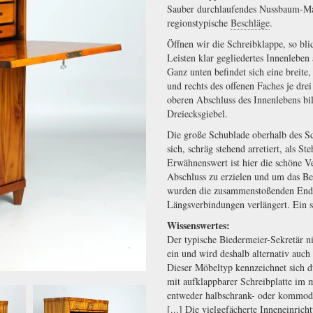
Sauber durchlaufendes Nussbaum-Mas
regionstypische
Beschläge
.
Öffnen wir die Schreibklappe, so bl
Leisten klar gegliedertes Innenleben
Ganz unten befindet sich eine breite,
und rechts des offenen Faches je dr
oberen Abschluss des Innenlebens bil
Dreiecksgiebel.
Die große Schublade oberhalb des Sc
sich, schräg stehend arretiert, als St
Erwähnenswert ist hier die schöne V
Abschluss zu erzielen und um das B
wurden die zusammenstoßenden Enden
Längsverbindungen verlängert. Ein 
Wissenswertes:
Der typische Biedermeier-Sekretär n
ein und wird deshalb alternativ auch
Dieser Möbeltyp kennzeichnet sich d
mit aufklappbarer Schreibplatte im m
entweder halbschrank- oder kommoden
[...] Die vielgefächerte Inneneinric