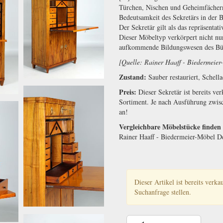
Türchen, Nischen und Geheimfächern
Bedeutsamkeit des Sekretärs in der 
Der Sekretär gilt als das repräsenta
Dieser Möbeltyp verkörpert nicht nur
aufkommende Bildungswesen des Bü
[Quelle: Rainer Haaff - Biedermei
Zustand:
Sauber restauriert, Schell
Preis:
Dieser Sekretär ist bereits v
Sortiment. Je nach Ausführung zwis
an!
Vergleichbare Möbelstücke finden
Rainer Haaff - Biedermeier-Möbel 
Dieser Artikel ist bereits verk
Suchanfrage stellen.