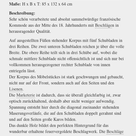
Maße:
H x B x T: 85 x 132 x 64 cm
Beschreibung:
Sehr schön verarbeitete und absolut sammelwürdige französische
Kommode aus der Mitte des 18. Jahrhunderts mit
Beschläge
n in
herausragender Qualität.
Auf ausgestellten Füßen stehender Korpus mit fünf Schubladen in
drei Reihen. Die zwei unteren Schubladen reichen je über die volle
Breite. Die obere Reihe teilt sich in drei Schübe auf, wobei die
schmale mittlere Schublade nicht offensichtlich ist und sich nur bei
vollkommen herausgezogener rechter Schublade von innen
entriegeln lässt.
Der Korpus des Möbelstückes ist stark geschwungen und gebaucht,
nicht nur auf der Front, sondern auch auf den Seiten und den
Lisenen
.
Die
Marketerie
ist dadurch, dass sie überall gleichfarbig ist, zwar
optisch zurückhaltend, deshalb aber nicht weniger aufwendig.
Spannung entsteht hier durch die diagonal zueinander stehenden
Maserungsverläufe, die auf den Schubladen doppelt gerahmt sind
und auf den Seiten große Karos bilden.
Das dunkle Holz bildet den perfekten Hintergrund für das
wunderbar erhaltene feuervergoldete Beschlagwerk. Die
Beschläge