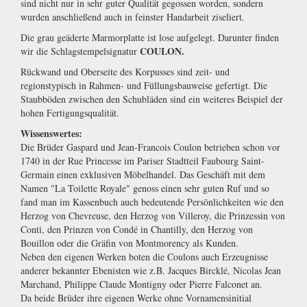
sind nicht nur in sehr guter Qualität gegossen worden, sondern
wurden anschließend auch in feinster Handarbeit ziseliert.
Die grau geäderte Marmorplatte ist lose aufgelegt. Darunter finden
COULON.
wir die Schlagstempelsignatur
Rückwand und Oberseite des Korpusses sind zeit- und
regionstypisch in Rahmen- und Füllungsbauweise gefertigt. Die
Staubböden zwischen den Schubläden sind ein weiteres Beispiel der
hohen Fertigungsqualität.
Wissenswertes:
Die Brüder Gaspard und Jean-Francois Coulon betrieben schon vor
1740 in der Rue Princesse im Pariser Stadtteil Faubourg Saint-
Germain einen exklusiven Möbelhandel. Das Geschäft mit dem
Namen "La Toilette Royale" genoss einen sehr guten Ruf und so
fand man im Kassenbuch auch bedeutende Persönlichkeiten wie den
Herzog von Chevreuse, den Herzog von Villeroy, die Prinzessin von
Conti, den Prinzen von Condé in Chantilly, den Herzog von
Bouillon oder die Gräfin von Montmorency als Kunden.
Neben den eigenen Werken boten die Coulons auch Erzeugnisse
anderer bekannter Ebenisten wie z.B. Jacques Bircklé, Nicolas Jean
Marchand, Philippe Claude Montigny oder Pierre Falconet an.
Da beide Brüder ihre eigenen Werke ohne Vornamensinitial