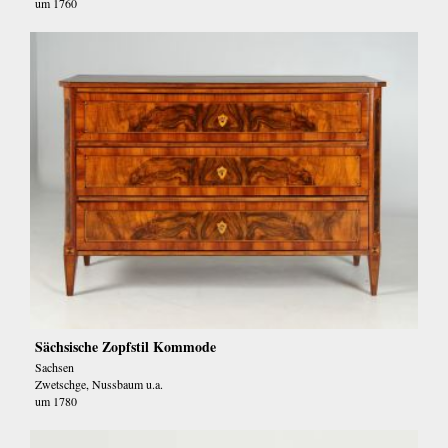
um 1760
Sächsische Zopfstil Kommode
Sachsen
Zwetschge, Nussbaum u.a.
um 1780